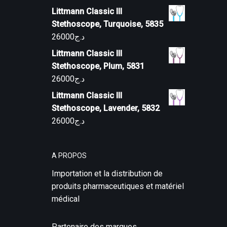
Littmann Classic III
Stethoscope, Turquoise, 5835
26000
د.ج
Littmann Classic III
Stethoscope, Plum, 5831
26000
د.ج
Littmann Classic III
Stethoscope, Lavender, 5832
26000
د.ج
A PROPOS
Importation et la distribution de
produits pharmaceutiques et matériel
médical
Partenaire des marques