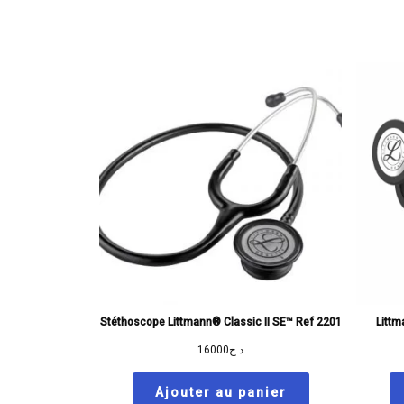
Stéthoscope Littmann® Classic II SE™ Ref 2201
Littm
16000
د.ج
Ajouter au panier