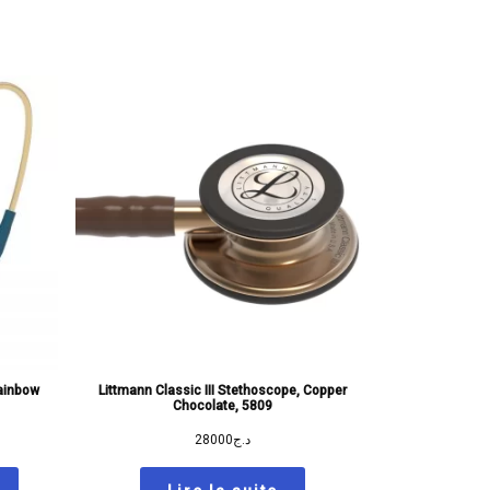
Rainbow
Littmann Classic III Stethoscope, Copper
Chocolate, 5809
28000
د.ج