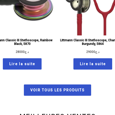
ann Classic III Stethoscope, Rainbow
Littmann Classic III Stethoscope, Ch
Black, 5870
Burgundy, 5864
28000
د.ج
29000
د.ج
Lire la suite
Lire la suite
VOIR TOUS LES PRODUITS