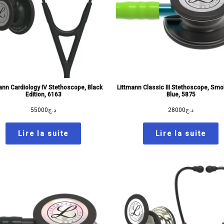
ann Cardiology IV Stethoscope, Black
Littmann Classic III Stethoscope, Sm
Edition, 6163
Blue, 5875
55000
د.ج
28000
د.ج
Lire la suite
Lire la suite