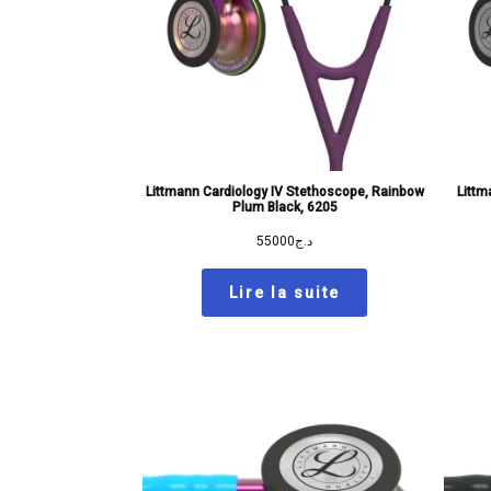
Littmann Cardiology IV Stethoscope, Rainbow
Littm
Plum Black, 6205
55000
د.ج
Lire la suite