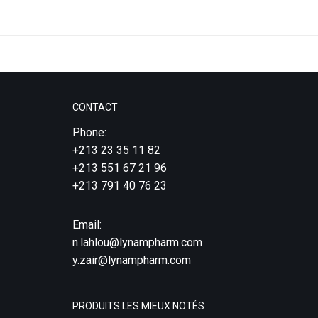
CONTACT
Phone:
+213 23 35 11 82
+213 551 67 21 96
+213 791 40 76 23
Email:
n.lahlou@lynampharm.com
y.zair@lynampharm.com
PRODUITS LES MIEUX NOTÉS