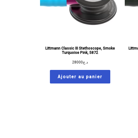
Littmann Classic III Stethoscope, Smoke
Littm
Turquoise Pink, 5872
28000
د.ج
Ajouter au panier