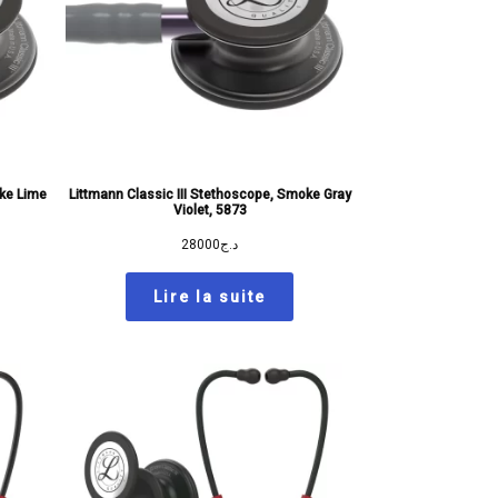
oke Lime
Littmann Classic III Stethoscope, Smoke Gray
Violet, 5873
28000
د.ج
Lire la suite