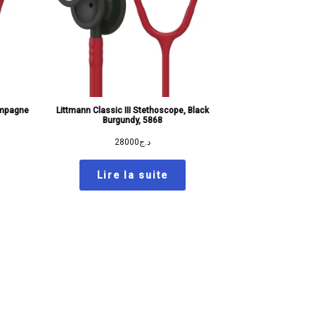
ampagne
Littmann Classic III Stethoscope, Black
Burgundy, 5868
28000
د.ج
Lire la suite