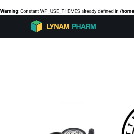
Warning
: Constant WP_USE_THEMES already defined in
/home
Aller
au
contenu