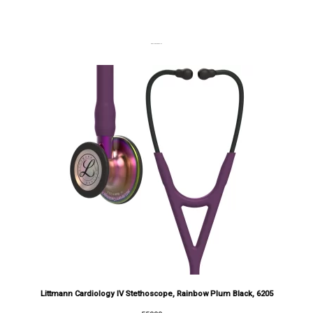
DERNIERS PRODUITS
Littmann Cardiology IV Stethoscope, Rainbow Plum Black, 6205