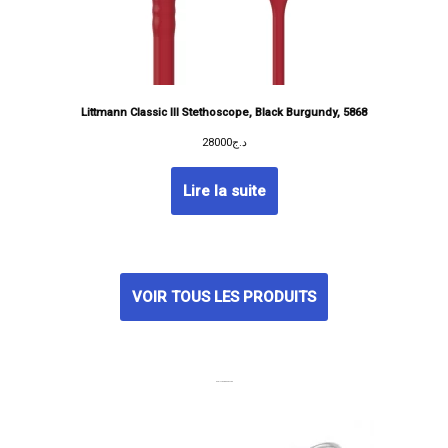
Littmann Classic III Stethoscope, Black Burgundy, 5868
28000
د.ج
Lire la suite
VOIR TOUS LES PRODUITS
MEILLEURES VENTES