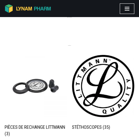
Aller
PRODUITS VEDETTES
au
contenu
CATEGORIES
PIÈCES DE RECHANGE LITTMANN
STÉTHOSCOPES
(35)
(3)