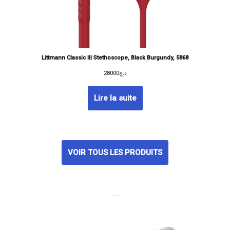
Littmann Classic III Stethoscope, Black Burgundy, 5868
28000
د.ج
Lire la suite
VOIR TOUS LES PRODUITS
MEILLEURES VENTES