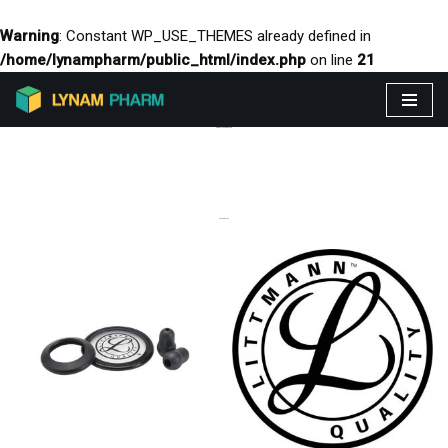
Warning
: Constant WP_USE_THEMES already defined in
/home/lynampharm/public_html/index.php
on line
21
Aller
PRODUITS VEDETTES
au
contenu
CATEGORIES