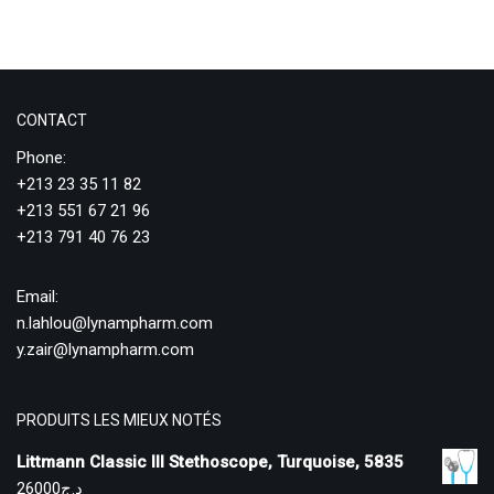
CONTACT
Phone:
+213 23 35 11 82
+213 551 67 21 96
+213 791 40 76 23
Email:
n.lahlou@lynampharm.com
y.zair@lynampharm.com
PRODUITS LES MIEUX NOTÉS
Littmann Classic III Stethoscope, Turquoise, 5835
26000
د.ج