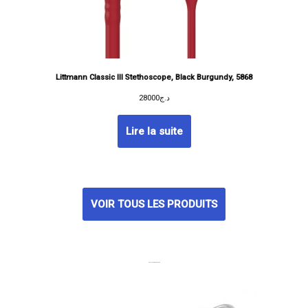
Littmann Classic III Stethoscope, Black Burgundy, 5868
28000
د.ج
Lire la suite
VOIR TOUS LES PRODUITS
MEILLEURES VENTES