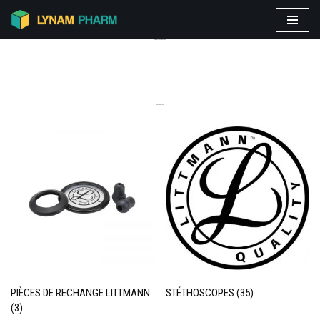
Aller
PRODUITS VEDETTES
au
contenu
CATEGORIES
PIÈCES DE RECHANGE LITTMANN
STÉTHOSCOPES
(35)
(3)