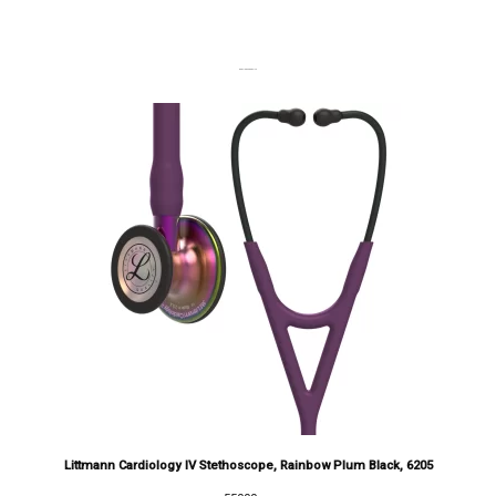
DERNIERS PRODUITS
Littmann Cardiology IV Stethoscope, Rainbow Plum Black, 6205