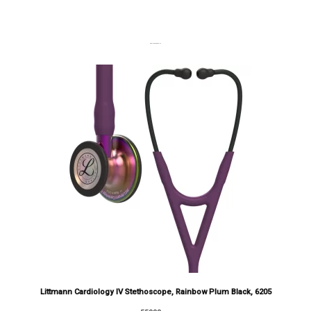
DERNIERS PRODUITS
Littmann Cardiology IV Stethoscope, Rainbow Plum Black, 6205