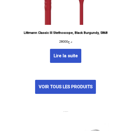
Littmann Classic III Stethoscope, Black Burgundy, 5868
28000
د.ج
Lire la suite
VOIR TOUS LES PRODUITS
MEILLEURES VENTES