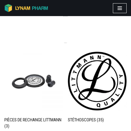
Aller
PRODUITS VEDETTES
au
contenu
CATEGORIES
PIÈCES DE RECHANGE LITTMANN
STÉTHOSCOPES
(35)
(3)