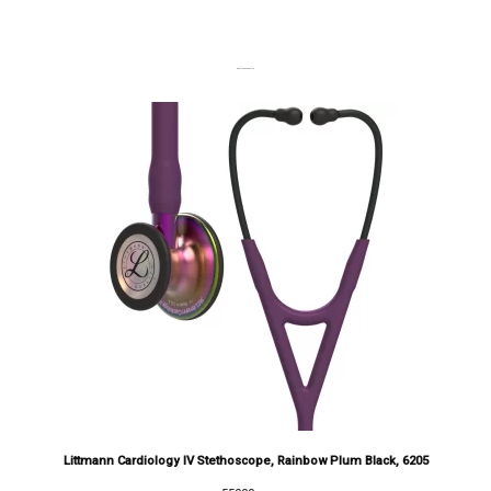
DERNIERS PRODUITS
Littmann Cardiology IV Stethoscope, Rainbow Plum Black, 6205