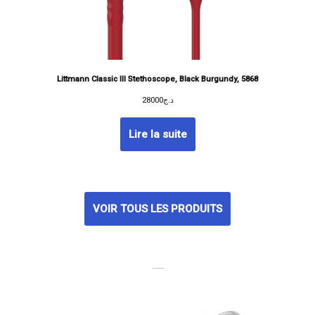
Littmann Classic III Stethoscope, Black Burgundy, 5868
28000
د.ج
Lire la suite
VOIR TOUS LES PRODUITS
MEILLEURES VENTES