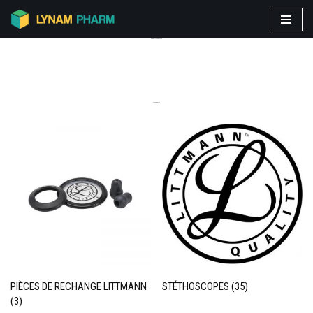
Aller
PRODUITS VEDETTES
au
contenu
CATEGORIES
PIÈCES DE RECHANGE LITTMANN
STÉTHOSCOPES
(35)
(3)