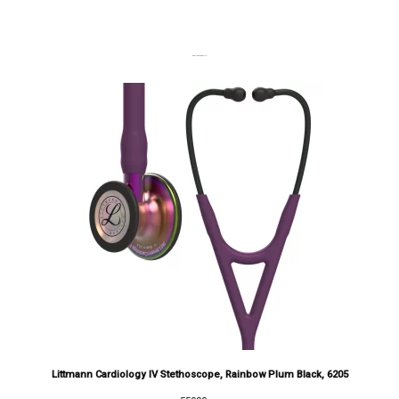
DERNIERS PRODUITS
Littmann Cardiology IV Stethoscope, Rainbow Plum Black, 6205