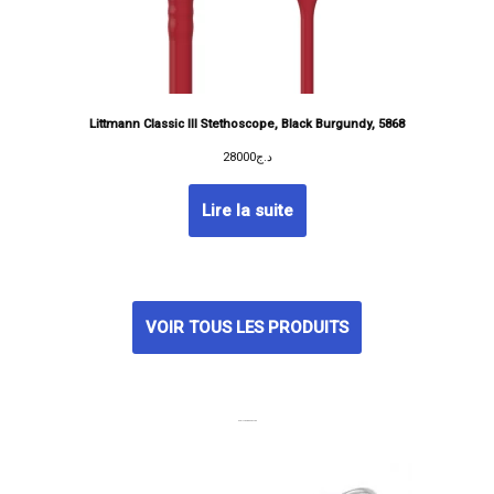
Littmann Classic III Stethoscope, Black Burgundy, 5868
28000
د.ج
Lire la suite
VOIR TOUS LES PRODUITS
MEILLEURES VENTES