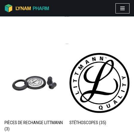
Aller
PRODUITS VEDETTES
au
contenu
CATEGORIES
PIÈCES DE RECHANGE LITTMANN
STÉTHOSCOPES
(35)
(3)