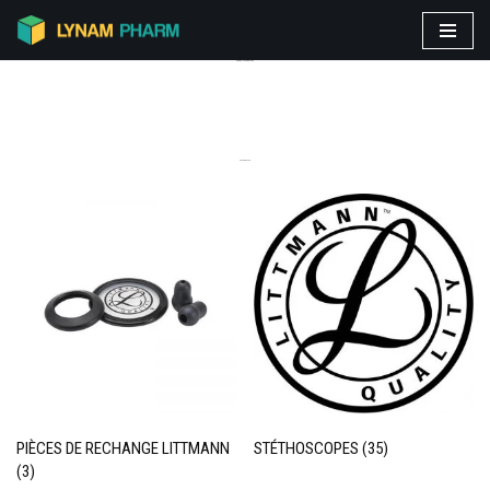
Aller
PRODUITS VEDETTES
au
contenu
CATEGORIES
PIÈCES DE RECHANGE LITTMANN
STÉTHOSCOPES
(35)
(3)