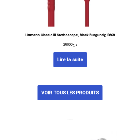
Littmann Classic III Stethoscope, Black Burgundy, 5868
28000
د.ج
Lire la suite
VOIR TOUS LES PRODUITS
MEILLEURES VENTES