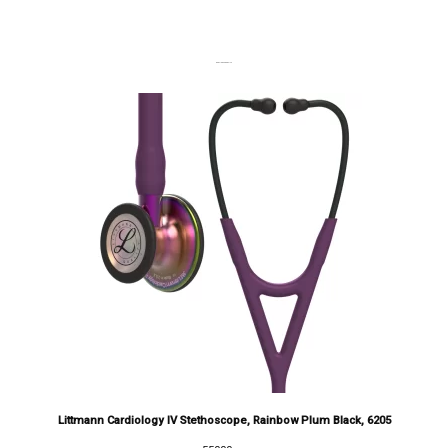
DERNIERS PRODUITS
Littmann Cardiology IV Stethoscope, Rainbow Plum Black, 6205