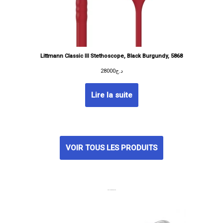
Littmann Classic III Stethoscope, Black Burgundy, 5868
28000
د.ج
Lire la suite
VOIR TOUS LES PRODUITS
MEILLEURES VENTES