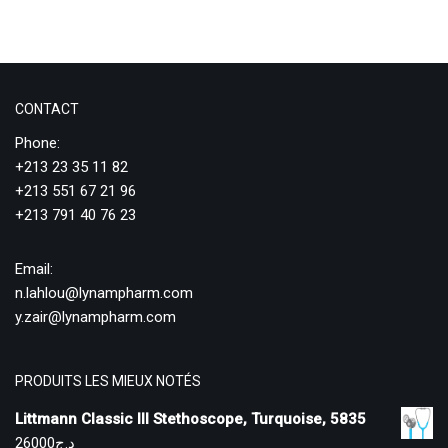
CONTACT
Phone:
+213 23 35 11 82
+213 551 67 21 96
+213 791 40 76 23
Email:
n.lahlou@lynampharm.com
y.zair@lynampharm.com
PRODUITS LES MIEUX NOTÉS
Littmann Classic III Stethoscope, Turquoise, 5835
26000
د.ج