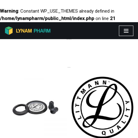
Warning
: Constant WP_USE_THEMES already defined in
/home/lynampharm/public_html/index.php
on line
21
Aller
PRODUITS VEDETTES
au
contenu
CATEGORIES