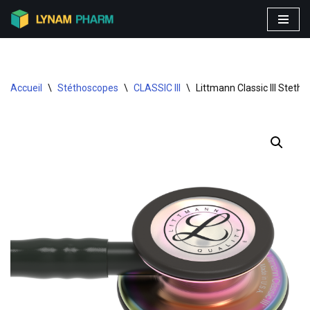
Aller
au
contenu
Accueil
\
Stéthoscopes
\
CLASSIC III
\
Littmann Classic III Steth