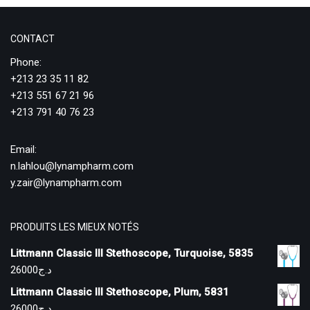
CONTACT
Phone:
+213 23 35 11 82
+213 551 67 21 96
+213 791 40 76 23
Email:
n.lahlou@lynampharm.com
y.zair@lynampharm.com
PRODUITS LES MIEUX NOTÉS
Littmann Classic III Stethoscope, Turquoise, 5835
26000
د.ج
Littmann Classic III Stethoscope, Plum, 5831
26000
د.ج