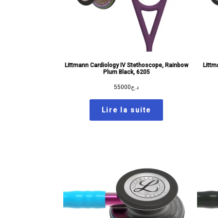
Littmann Cardiology IV Stethoscope, Rainbow
Littm
Plum Black, 6205
55000
د.ج
Lire la suite