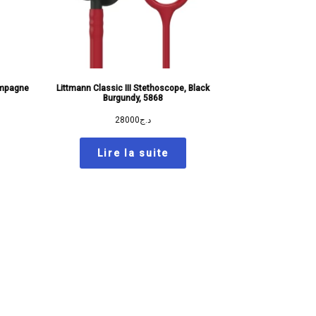
ampagne
Littmann Classic III Stethoscope, Black
Burgundy, 5868
28000
د.ج
Lire la suite