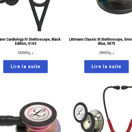
ann Cardiology IV Stethoscope, Black
Littmann Classic III Stethoscope, Sm
Edition, 6163
Blue, 5875
55000
د.ج
28000
د.ج
Lire la suite
Lire la suite