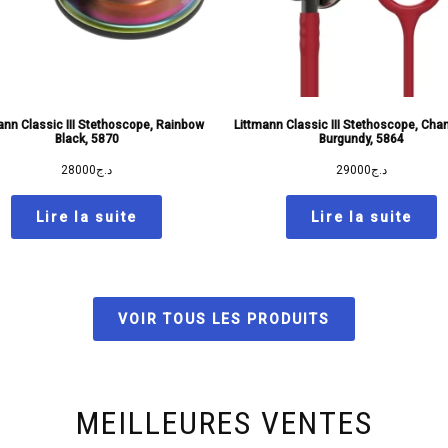
ann Classic III Stethoscope, Rainbow
Littmann Classic III Stethoscope, Ch
Black, 5870
Burgundy, 5864
28000
د.ج
29000
د.ج
Lire la suite
Lire la suite
VOIR TOUS LES PRODUITS
MEILLEURES VENTES