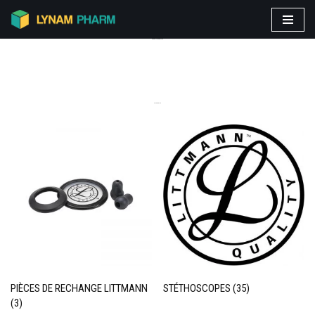
Aller
PRODUITS VEDETTES
au
contenu
CATEGORIES
PIÈCES DE RECHANGE LITTMANN
STÉTHOSCOPES
(35)
(3)