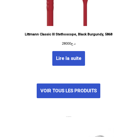
Littmann Classic III Stethoscope, Black Burgundy, 5868
28000
د.ج
Lire la suite
VOIR TOUS LES PRODUITS
MEILLEURES VENTES