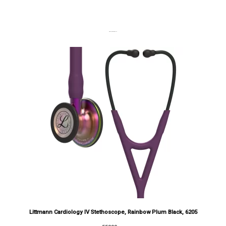
DERNIERS PRODUITS
Littmann Cardiology IV Stethoscope, Rainbow Plum Black, 6205