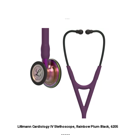
DERNIERS PRODUITS
Littmann Cardiology IV Stethoscope, Rainbow Plum Black, 6205