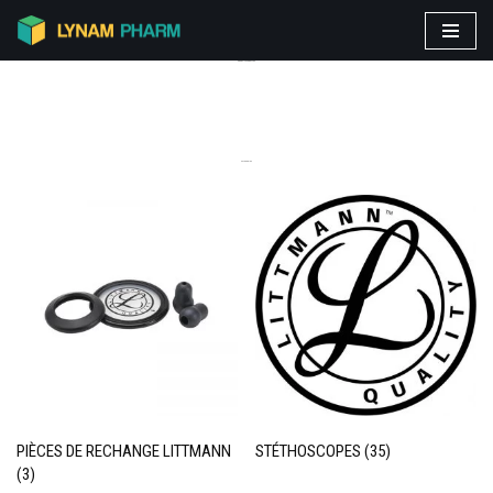
Aller
PRODUITS VEDETTES
au
contenu
CATEGORIES
PIÈCES DE RECHANGE LITTMANN
STÉTHOSCOPES
(35)
(3)