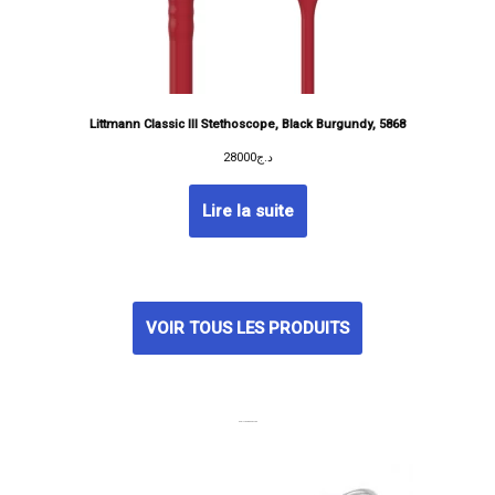
Littmann Classic III Stethoscope, Black Burgundy, 5868
28000
د.ج
Lire la suite
VOIR TOUS LES PRODUITS
MEILLEURES VENTES