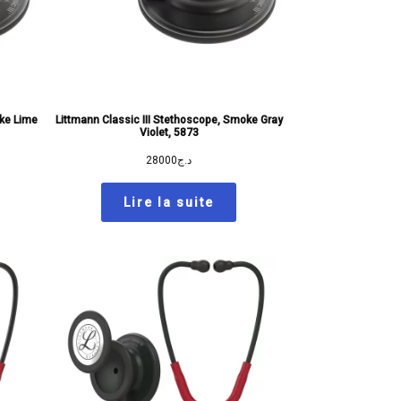
oke Lime
Littmann Classic III Stethoscope, Smoke Gray
Violet, 5873
28000
د.ج
Lire la suite