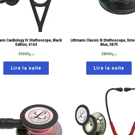
ann Cardiology IV Stethoscope, Black
Littmann Classic III Stethoscope, Sm
Edition, 6163
Blue, 5875
55000
د.ج
28000
د.ج
Lire la suite
Lire la suite