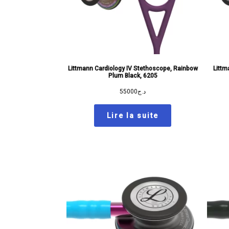
Littmann Cardiology IV Stethoscope, Rainbow
Littm
Plum Black, 6205
55000
د.ج
Lire la suite