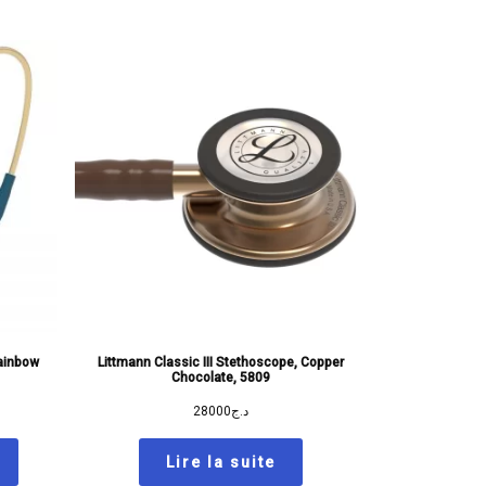
Rainbow
Littmann Classic III Stethoscope, Copper
Chocolate, 5809
28000
د.ج
Lire la suite