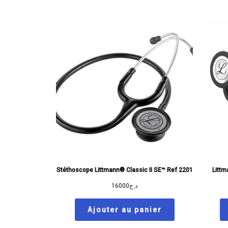
Stéthoscope Littmann® Classic II SE™ Ref 2201
Littm
16000
د.ج
Ajouter au panier