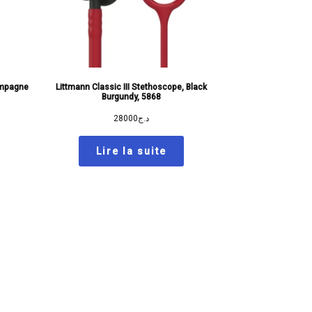
ampagne
Littmann Classic III Stethoscope, Black
Burgundy, 5868
28000
د.ج
Lire la suite