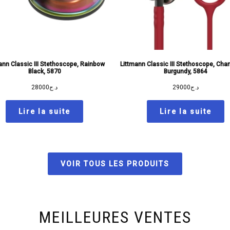
ann Classic III Stethoscope, Rainbow
Littmann Classic III Stethoscope, Ch
Black, 5870
Burgundy, 5864
28000
د.ج
29000
د.ج
Lire la suite
Lire la suite
VOIR TOUS LES PRODUITS
MEILLEURES VENTES