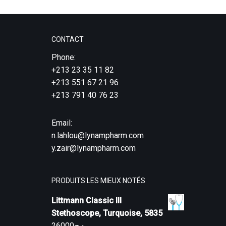
CONTACT
Phone:
+213 23 35 11 82
+213 551 67 21 96
+213 791 40 76 23
Email:
n.lahlou@lynampharm.com
y.zair@lynampharm.com
PRODUITS LES MIEUX NOTÉS
Littmann Classic III
Stethoscope, Turquoise, 5835
26000
د.ج