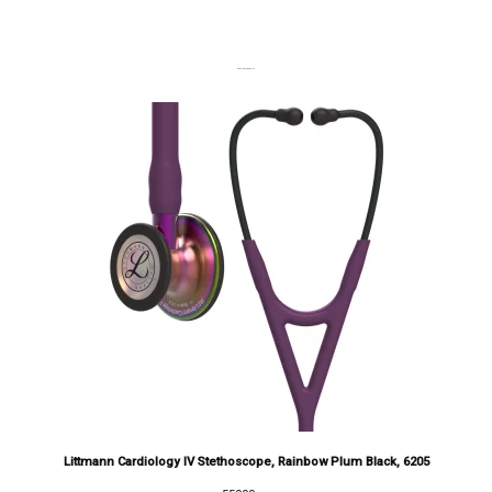
DERNIERS PRODUITS
Littmann Cardiology IV Stethoscope, Rainbow Plum Black, 6205