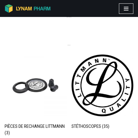
Aller
PRODUITS VEDETTES
au
contenu
CATEGORIES
PIÈCES DE RECHANGE LITTMANN
STÉTHOSCOPES
(35)
(3)