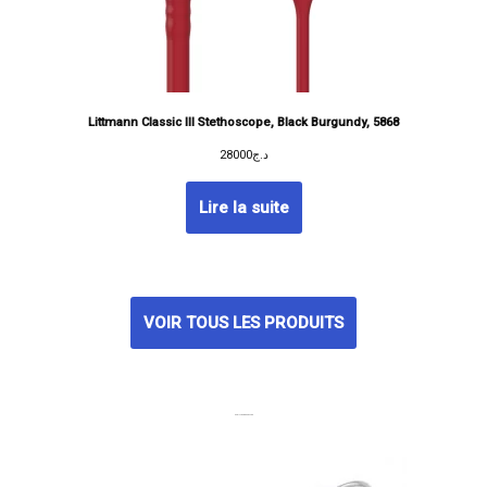
Littmann Classic III Stethoscope, Black Burgundy, 5868
28000
د.ج
Lire la suite
VOIR TOUS LES PRODUITS
MEILLEURES VENTES