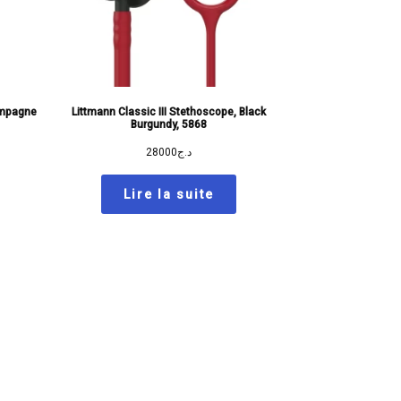
ampagne
Littmann Classic III Stethoscope, Black
Burgundy, 5868
28000
د.ج
Lire la suite