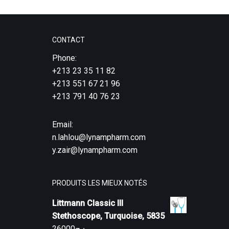
CONTACT
Phone:
+213 23 35 11 82
+213 551 67 21 96
+213 791 40 76 23
Email:
n.lahlou@lynampharm.com
y.zair@lynampharm.com
PRODUITS LES MIEUX NOTÉS
Littmann Classic III
Stethoscope, Turquoise, 5835
26000
د.ج