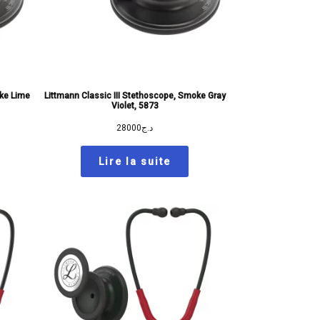
oke Lime
Littmann Classic III Stethoscope, Smoke Gray
Violet, 5873
28000
د.ج
Lire la suite