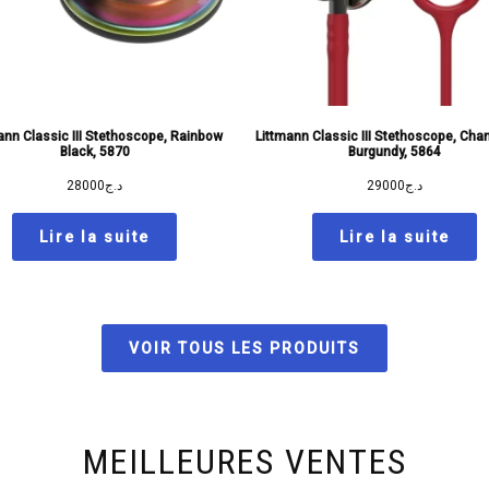
ann Classic III Stethoscope, Rainbow
Littmann Classic III Stethoscope, Ch
Black, 5870
Burgundy, 5864
28000
د.ج
29000
د.ج
Lire la suite
Lire la suite
VOIR TOUS LES PRODUITS
MEILLEURES VENTES