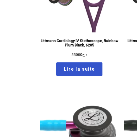
Littmann Cardiology IV Stethoscope, Rainbow
Littm
Plum Black, 6205
55000
د.ج
Lire la suite