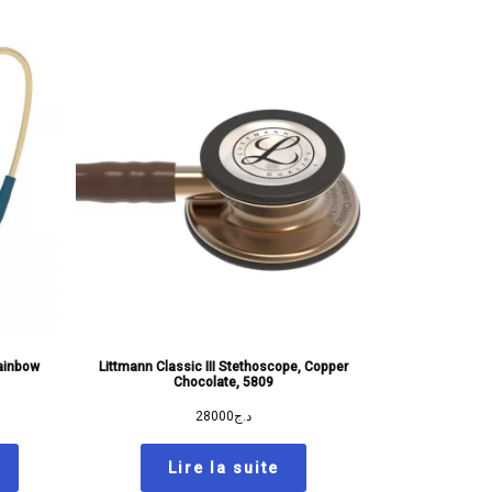
Rainbow
Littmann Classic III Stethoscope, Copper
Chocolate, 5809
28000
د.ج
Lire la suite