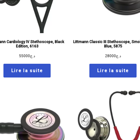
ann Cardiology IV Stethoscope, Black
Littmann Classic III Stethoscope, Sm
Edition, 6163
Blue, 5875
55000
د.ج
28000
د.ج
Lire la suite
Lire la suite