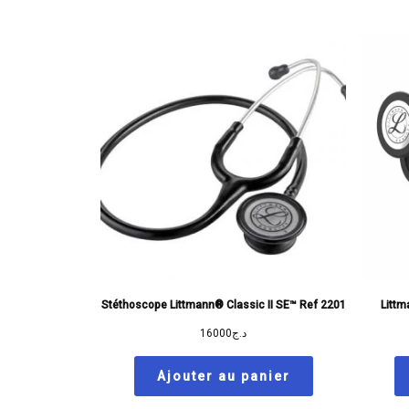
Stéthoscope Littmann® Classic II SE™ Ref 2201
Littm
16000
د.ج
Ajouter au panier