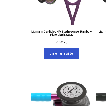
Littmann Cardiology IV Stethoscope, Rainbow
Littm
Plum Black, 6205
55000
د.ج
Lire la suite