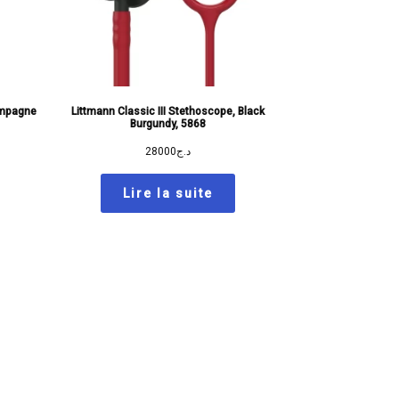
ampagne
Littmann Classic III Stethoscope, Black
Burgundy, 5868
28000
د.ج
Lire la suite