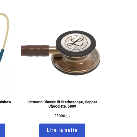
Rainbow
Littmann Classic III Stethoscope, Copper
Chocolate, 5809
28000
د.ج
Lire la suite