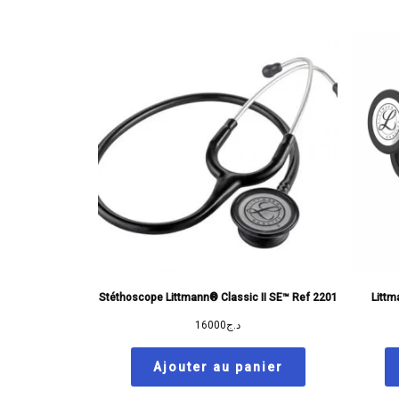
Stéthoscope Littmann® Classic II SE™ Ref 2201
Littm
16000
د.ج
Ajouter au panier