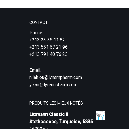
CONTACT
Phone:
+213 23 35 11 82
+213 551 67 21 96
+213 791 40 76 23
Email:
n.lahlou@lynampharm.com
y.zair@lynampharm.com
PRODUITS LES MIEUX NOTÉS
Littmann Classic III
Stethoscope, Turquoise, 5835
26000
د.ج