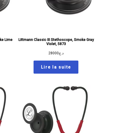
oke Lime
Littmann Classic III Stethoscope, Smoke Gray
Violet, 5873
28000
د.ج
Lire la suite