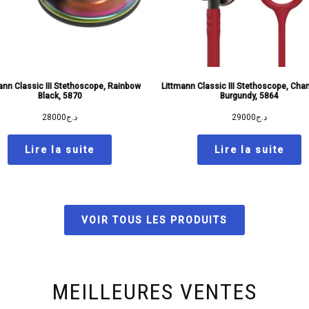
ann Classic III Stethoscope, Rainbow
Littmann Classic III Stethoscope, Ch
Black, 5870
Burgundy, 5864
28000
د.ج
29000
د.ج
Lire la suite
Lire la suite
VOIR TOUS LES PRODUITS
MEILLEURES VENTES