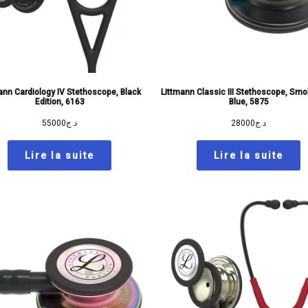
ann Cardiology IV Stethoscope, Black
Littmann Classic III Stethoscope, Sm
Edition, 6163
Blue, 5875
55000
د.ج
28000
د.ج
Lire la suite
Lire la suite