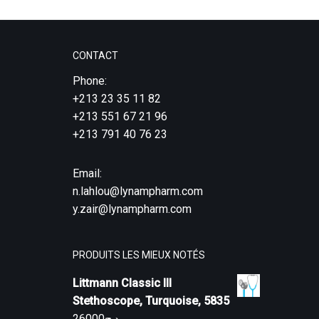
CONTACT
Phone:
+213 23 35 11 82
+213 551 67 21 96
+213 791 40 76 23
Email:
n.lahlou@lynampharm.com
y.zair@lynampharm.com
PRODUITS LES MIEUX NOTÉS
Littmann Classic III
Stethoscope, Turquoise, 5835
26000
د.ج