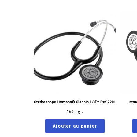
Stéthoscope Littmann® Classic II SE™ Ref 2201
Littm
16000
د.ج
Ajouter au panier