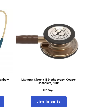
Rainbow
Littmann Classic III Stethoscope, Copper
Chocolate, 5809
28000
د.ج
Lire la suite