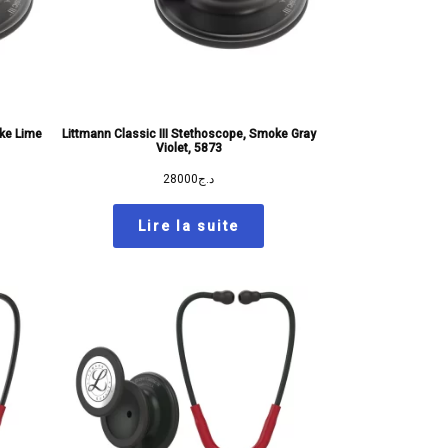
oke Lime
Littmann Classic III Stethoscope, Smoke Gray
Violet, 5873
28000
د.ج
Lire la suite