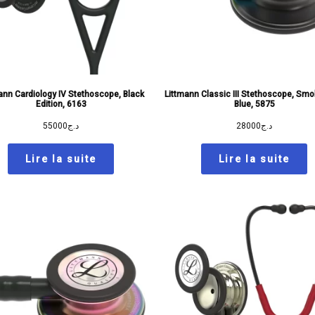
ann Cardiology IV Stethoscope, Black
Littmann Classic III Stethoscope, Sm
Edition, 6163
Blue, 5875
55000
د.ج
28000
د.ج
Lire la suite
Lire la suite