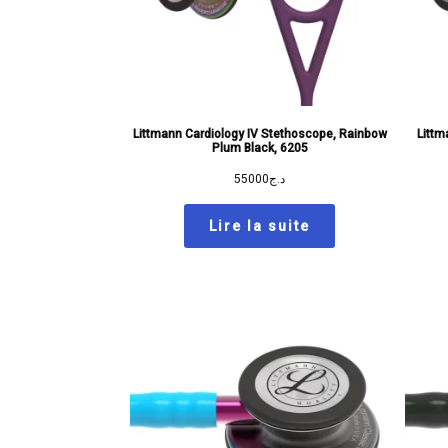
Littmann Cardiology IV Stethoscope, Rainbow
Littm
Plum Black, 6205
55000
د.ج
Lire la suite