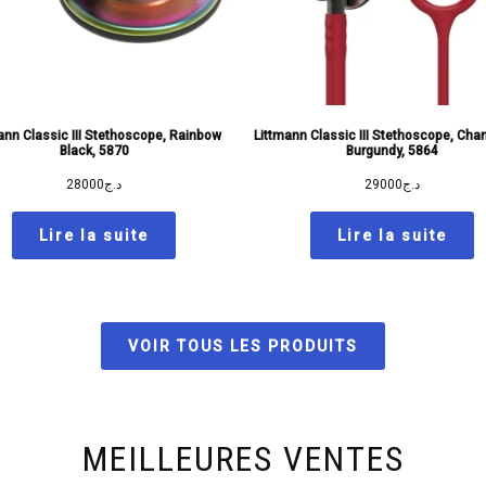
ann Classic III Stethoscope, Rainbow
Littmann Classic III Stethoscope, Ch
Black, 5870
Burgundy, 5864
28000
د.ج
29000
د.ج
Lire la suite
Lire la suite
VOIR TOUS LES PRODUITS
MEILLEURES VENTES