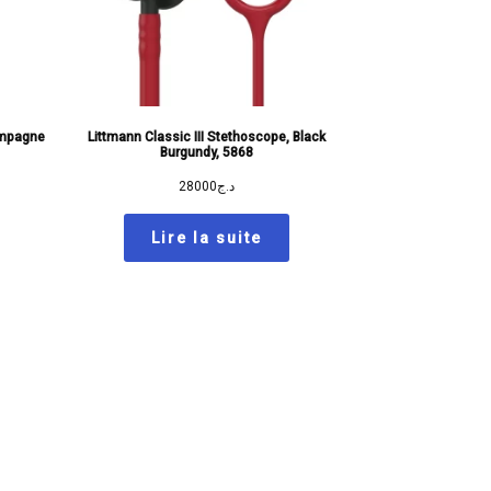
ampagne
Littmann Classic III Stethoscope, Black
Burgundy, 5868
28000
د.ج
Lire la suite