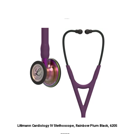
DERNIERS PRODUITS
Littmann Cardiology IV Stethoscope, Rainbow Plum Black, 6205