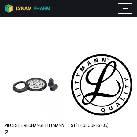
Aller
PRODUITS VEDETTES
au
contenu
CATEGORIES
PIÈCES DE RECHANGE LITTMANN
STÉTHOSCOPES
(35)
(3)