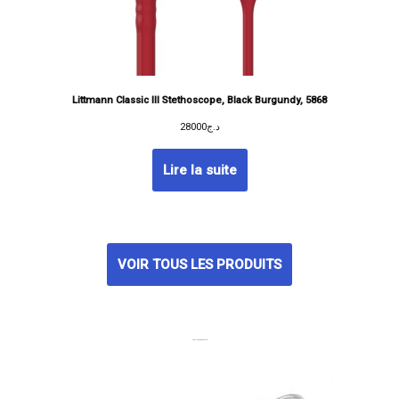
Littmann Classic III Stethoscope, Black Burgundy, 5868
28000
د.ج
Lire la suite
VOIR TOUS LES PRODUITS
MEILLEURES VENTES