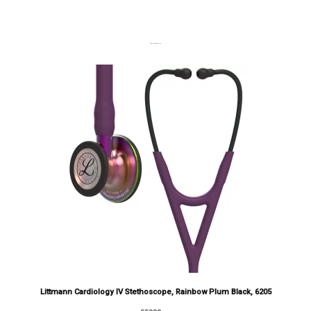
DERNIERS PRODUITS
Littmann Cardiology IV Stethoscope, Rainbow Plum Black, 6205