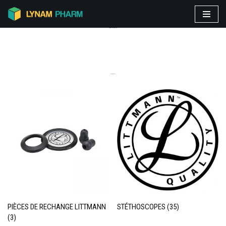
Aller
PRODUITS VEDETTES
au
contenu
CATEGORIES
PIÈCES DE RECHANGE LITTMANN
STÉTHOSCOPES
(35)
(3)