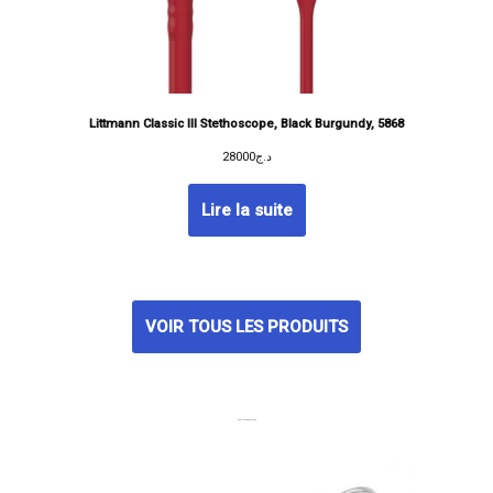
Littmann Classic III Stethoscope, Black Burgundy, 5868
28000
د.ج
Lire la suite
VOIR TOUS LES PRODUITS
MEILLEURES VENTES