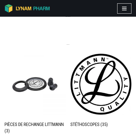
Aller
PRODUITS VEDETTES
au
contenu
CATEGORIES
PIÈCES DE RECHANGE LITTMANN
STÉTHOSCOPES
(35)
(3)