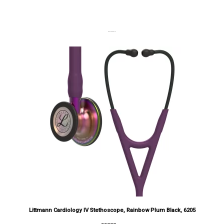
DERNIERS PRODUITS
Littmann Cardiology IV Stethoscope, Rainbow Plum Black, 6205