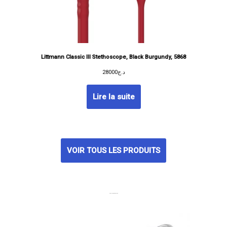
Littmann Classic III Stethoscope, Black Burgundy, 5868
28000
د.ج
Lire la suite
VOIR TOUS LES PRODUITS
MEILLEURES VENTES