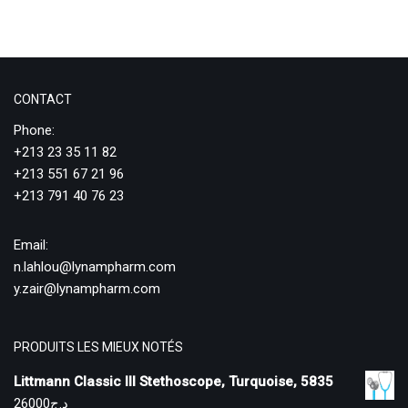
CONTACT
Phone:
+213 23 35 11 82
+213 551 67 21 96
+213 791 40 76 23
Email:
n.lahlou@lynampharm.com
y.zair@lynampharm.com
PRODUITS LES MIEUX NOTÉS
Littmann Classic III Stethoscope, Turquoise, 5835
26000
د.ج