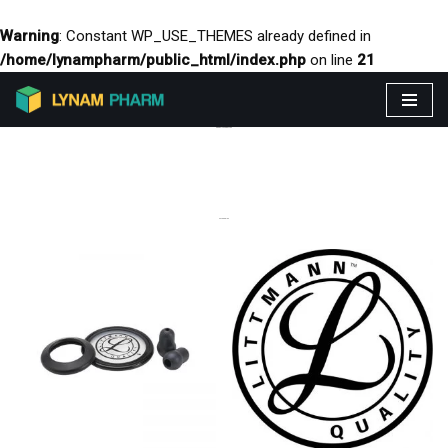
Warning
: Constant WP_USE_THEMES already defined in
/home/lynampharm/public_html/index.php
on line
21
Aller
PRODUITS VEDETTES
au
contenu
CATEGORIES