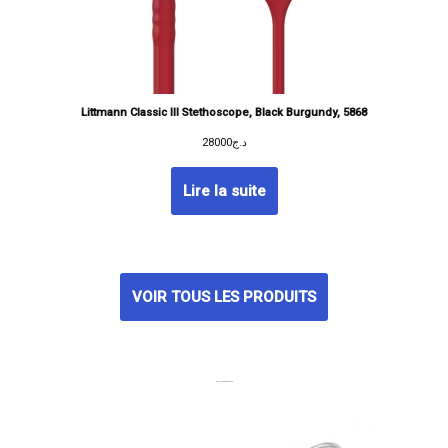
Littmann Classic III Stethoscope, Black Burgundy, 5868
28000
د.ج
Lire la suite
VOIR TOUS LES PRODUITS
MEILLEURES VENTES