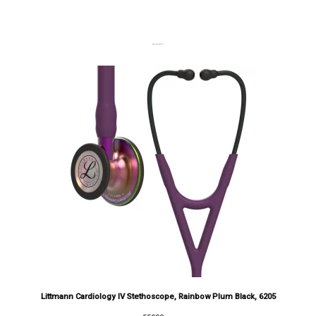
DERNIERS PRODUITS
Littmann Cardiology IV Stethoscope, Rainbow Plum Black, 6205