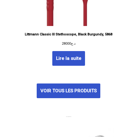
Littmann Classic III Stethoscope, Black Burgundy, 5868
28000
د.ج
Lire la suite
VOIR TOUS LES PRODUITS
MEILLEURES VENTES