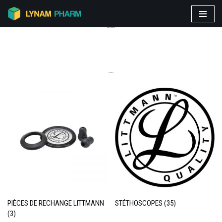
Aller
PRODUITS VEDETTES
au
contenu
CATEGORIES
PIÈCES DE RECHANGE LITTMANN
STÉTHOSCOPES
(35)
(3)