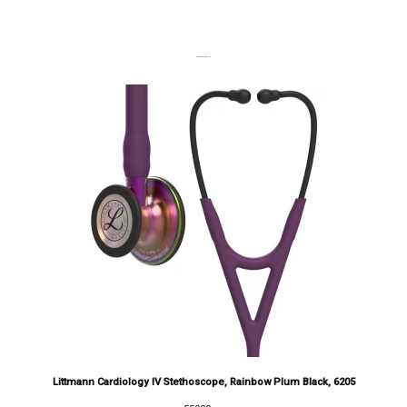
DERNIERS PRODUITS
Littmann Cardiology IV Stethoscope, Rainbow Plum Black, 6205