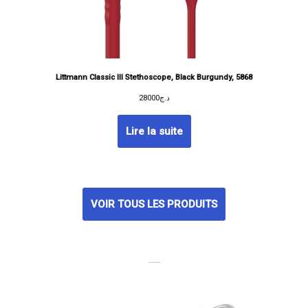
Littmann Classic III Stethoscope, Black Burgundy, 5868
28000
د.ج
Lire la suite
VOIR TOUS LES PRODUITS
MEILLEURES VENTES