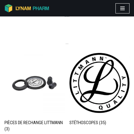
Aller
PRODUITS VEDETTES
au
contenu
CATEGORIES
PIÈCES DE RECHANGE LITTMANN
STÉTHOSCOPES
(35)
(3)