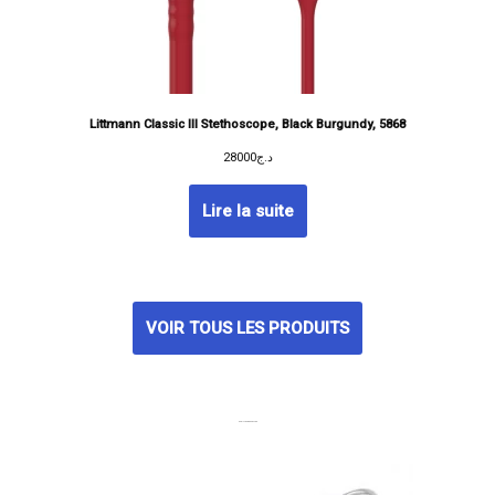
Littmann Classic III Stethoscope, Black Burgundy, 5868
28000
د.ج
Lire la suite
VOIR TOUS LES PRODUITS
MEILLEURES VENTES