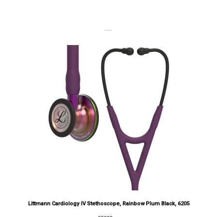
DERNIERS PRODUITS
Littmann Cardiology IV Stethoscope, Rainbow Plum Black, 6205