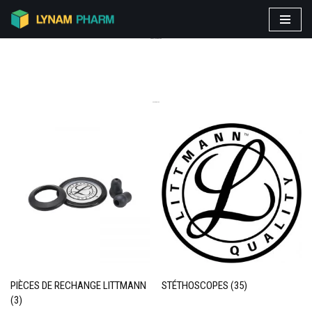
Aller
PRODUITS VEDETTES
au
contenu
CATEGORIES
PIÈCES DE RECHANGE LITTMANN
STÉTHOSCOPES
(35)
(3)