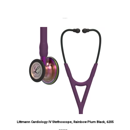
DERNIERS PRODUITS
Littmann Cardiology IV Stethoscope, Rainbow Plum Black, 6205