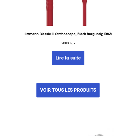
Littmann Classic III Stethoscope, Black Burgundy, 5868
28000
د.ج
Lire la suite
VOIR TOUS LES PRODUITS
MEILLEURES VENTES