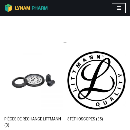
Aller
PRODUITS VEDETTES
au
contenu
CATEGORIES
PIÈCES DE RECHANGE LITTMANN
STÉTHOSCOPES
(35)
(3)