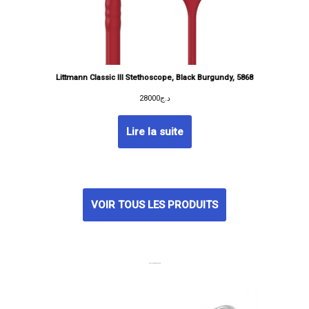
Littmann Classic III Stethoscope, Black Burgundy, 5868
28000
د.ج
Lire la suite
VOIR TOUS LES PRODUITS
MEILLEURES VENTES