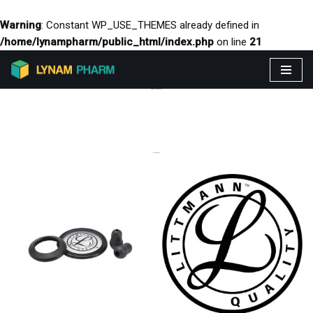
Warning
: Constant WP_USE_THEMES already defined in
/home/lynampharm/public_html/index.php
on line
21
Aller
PRODUITS VEDETTES
au
contenu
CATEGORIES