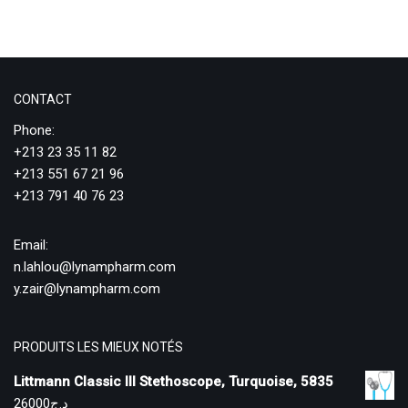
CONTACT
Phone:
+213 23 35 11 82
+213 551 67 21 96
+213 791 40 76 23
Email:
n.lahlou@lynampharm.com
y.zair@lynampharm.com
PRODUITS LES MIEUX NOTÉS
Littmann Classic III Stethoscope, Turquoise, 5835
26000
د.ج